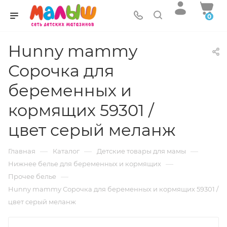
0
Hunny mammy
Сорочка для
беременных и
кормящих 59301 /
цвет серый меланж
—
—
—
Главная
Каталог
Детские товары для мамы
—
Нижнее белье для беременных и кормящих
—
Прочее белье
Hunny mammy Сорочка для беременных и кормящих 59301 /
цвет серый меланж