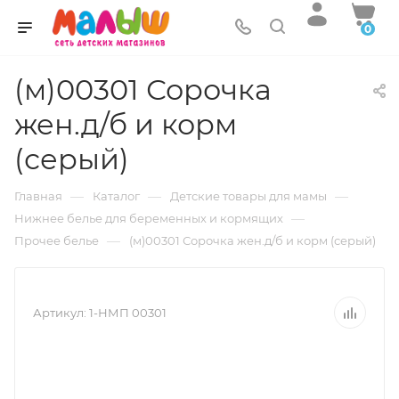
0
(м)00301 Сорочка
жен.д/б и корм
(серый)
—
—
—
Главная
Каталог
Детские товары для мамы
—
Нижнее белье для беременных и кормящих
—
Прочее белье
(м)00301 Сорочка жен.д/б и корм (серый)
Артикул:
1-НМП 00301