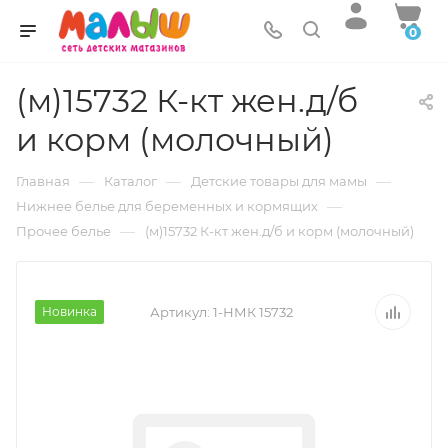
0
(м)15732 К-кт жен.д/б
и корм (молочный)
—
—
—
Главная
Каталог
Детские товары для мамы
—
Нижнее белье для беременных и кормящих
—
Прочее белье
(м)15732 К-кт жен.д/б и корм (молочный)
Новинка
Артикул:
1-НМК 15732