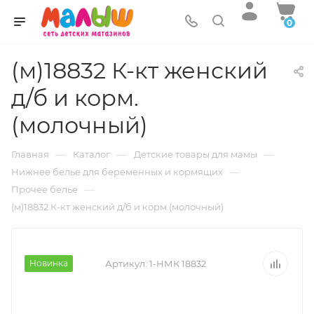
0
(м)18832 К-кт женский
д/б и корм.
(молочный)
—
—
—
Главная
Каталог
Детские товары для мамы
—
Нижнее белье для беременных и кормящих
—
Прочее белье
(м)18832 К-кт женский д/б и корм.(молочный)
Новинка
Артикул:
1-НМК 18832