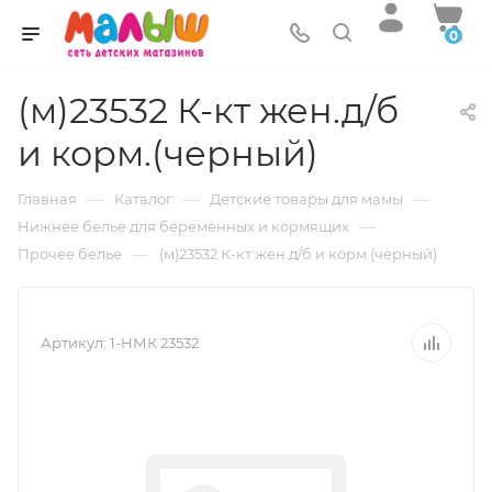
0
(м)23532 К-кт жен.д/б
и корм.(черный)
—
—
—
Главная
Каталог
Детские товары для мамы
—
Нижнее белье для беременных и кормящих
—
Прочее белье
(м)23532 К-кт жен.д/б и корм.(черный)
Артикул:
1-НМК 23532