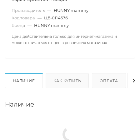
Производитель
—
HUNNY mammy
Код товара
—
ЦБ-0114576
Бренд
—
HUNNY mammy
Цена действительна только для интернет-магазина и
может отличаться от цен в розничных магазинах
НАЛИЧИЕ
КАК КУПИТЬ
ОПЛАТА
Д
Наличие