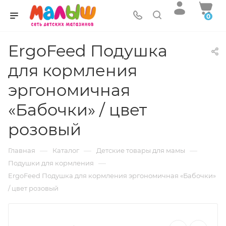
0
ErgoFeed Подушка
для кормления
эргономичная
«Бабочки» / цвет
розовый
—
—
—
Главная
Каталог
Детские товары для мамы
—
Подушки для кормления
ErgoFeed Подушка для кормления эргономичная «Бабочки»
/ цвет розовый