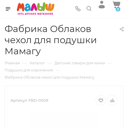
0
Фабрика Облаков
чехол для подушки
Мамагу
—
—
—
Главная
Каталог
Детские товары для мамы
—
Подушки для кормления
Фабрика Облаков чехол для подушки Мамагу
Артикул:
FBD-0009