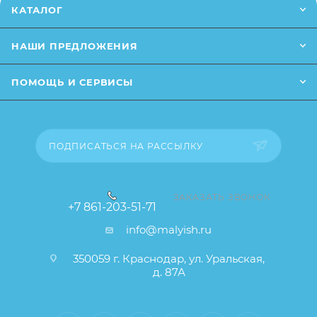
*Заказанный товар может незначительно
КАТАЛОГ
отличаться от описания и изображения
,размещенного на сайте (например, оттенки цветов,
НАШИ ПРЕДЛОЖЕНИЯ
незначительные изменения в дизайне или упаковке
и т.д., не влияющие на основные потребительские
ПОМОЩЬ И СЕРВИСЫ
свойства товара), при этом основные
потребительские свойства и иные существенные
элементы товара и заказа остаются без изменений.
ПОДПИСАТЬСЯ НА РАССЫЛКУ
ЗАКАЗАТЬ ЗВОНОК
+7 861-203-51-71
info@malyish.ru
350059 г. Краснодар, ул. Уральская,
д. 87А