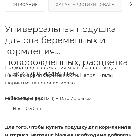
ОПИСАНИЕ
ХАРАКТЕРИСТИКИ ТОВАРА
Н
Универсальная подушка
для сна беременных и
кормления
новорожденных, расцветка
Подходит для кормления малыша,а так же для
в ассортименте
мамы во время беременности. Наполнитель:
шарики из пенополистирола.
Габариты и вес
Размеры (ДхШхВ) – 135 х 20 х 6 см
Вес - 0,40 кг
Для того, чтобы купить подушку для кормления в
интернет-магазине Малыш необходимо добавить