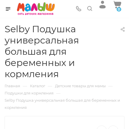
0
Selby Подушка
универсальная
большая для
беременных и
кормления
—
—
—
Главная
Каталог
Детские товары для мамы
—
Подушки для кормления
Selby Подушка универсальная большая для беременных и
кормления