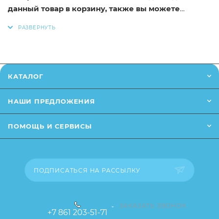
данный товар в корзину, также вы можете
позвонить по телефону или написать в онлайн
чат.
Заказанный товар может незначительно отличаться
от описания и изображения ,размещенного на
КАТАЛОГ
сайте (например,оттенки цветов,незначительные
изменения в дизайне или упаковке и т.д.,не
НАШИ ПРЕДЛОЖЕНИЯ
влияющие на основные потребительские свойства
товара),при этом основные потребительские
ПОМОЩЬ И СЕРВИСЫ
свойства и иные существенные элементы товара и
заказа остаются без изменений.
ПОДПИСАТЬСЯ НА РАССЫЛКУ
ЗАКАЗАТЬ ЗВОНОК
+7 861 203-51-71