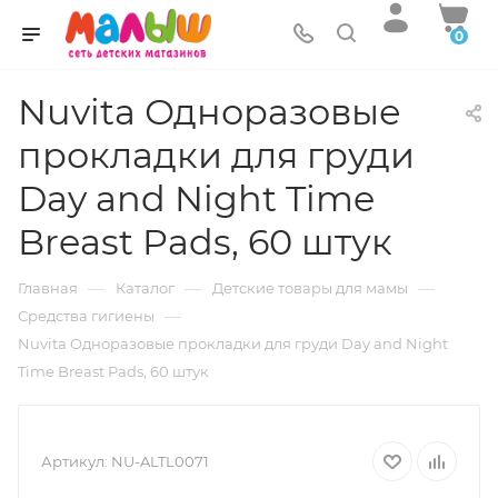
0
Nuvita Одноразовые
прокладки для груди
Day and Night Time
Breast Pads, 60 штук
—
—
—
Главная
Каталог
Детские товары для мамы
—
Средства гигиены
Nuvita Одноразовые прокладки для груди Day and Night
Time Breast Pads, 60 штук
Артикул:
NU-ALTL0071