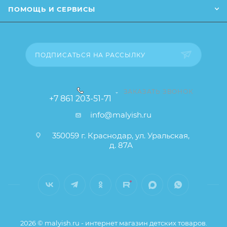
Способ стерилизации:
Одноразовое
ПОМОЩЬ И СЕРВИСЫ
использование
Заказанный товар может незначительно отличаться
от описания и изображения, размещенного на
Способ использования:
сайте (например, оттенки цветов, незначительные
ПОДПИСАТЬСЯ НА РАССЫЛКУ
изменения в дизайне или упаковке и т.д., не
влияющие на основные потребительские свойства
товара), при этом основные потребительские
ЗАКАЗАТЬ ЗВОНОК
+7 861 203-51-71
свойства и иные существенные элементы товара и
заказа остаются без изменений.
info@malyish.ru
350059 г. Краснодар, ул. Уральская,
д. 87А
2026 © malyish.ru - интернет магазин детских товаров.