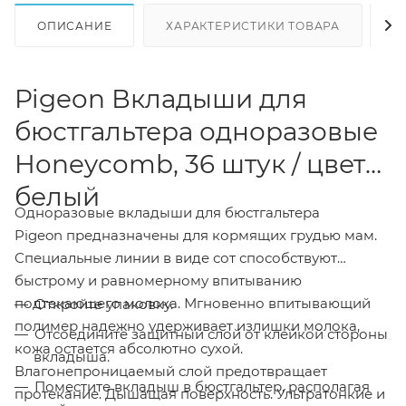
ОПИСАНИЕ
ХАРАКТЕРИСТИКИ ТОВАРА
Н
Pigeon Вкладыши для
бюстгальтера одноразовые
Honeycomb, 36 штук / цвет
белый
Одноразовые вкладыши для бюстгальтера
Pigeon предназначены для кормящих грудью мам.
Специальные линии в виде сот способствуют
быстрому и равномерному впитыванию
подтекающего молока. Мгновенно впитывающий
Откройте упаковку.
полимер надежно удерживает излишки молока,
Отсоедините защитный слой от клейкой стороны
кожа остается абсолютно сухой.
вкладыша.
Влагонепроницаемый слой предотвращает
Поместите вкладыш в бюстгальтер, располагая
протекание. Дышащая поверхность. Ультратонкие и