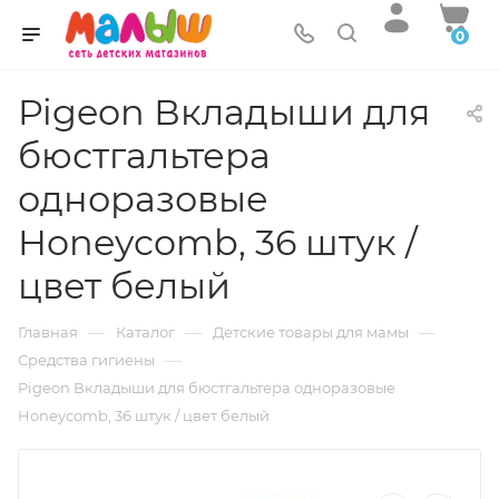
0
Pigeon Вкладыши для
бюстгальтера
одноразовые
Honeycomb, 36 штук /
цвет белый
—
—
—
Главная
Каталог
Детские товары для мамы
—
Средства гигиены
Pigeon Вкладыши для бюстгальтера одноразовые
Honeycomb, 36 штук / цвет белый