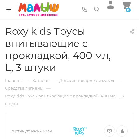
0
Roxy kids Трусы
впитывающие с
прокладкой, 400 мл,
L, 3 штуки
—
—
—
Главная
Каталог
Детские товары для мамы
—
Средства гигиены
Roxy kids Трусы впитывающие с прокладкой, 400 мл, L, 3
штуки
Артикул:
RPN-003-L