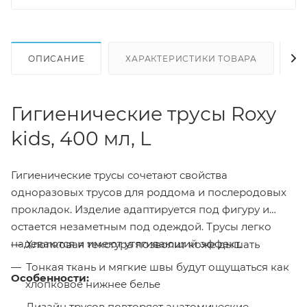
ОПИСАНИЕ
ХАРАКТЕРИСТИКИ ТОВАРА
Н
Гигиенические трусы Roxy
kids, 400 мл, L
Гигиенические трусы сочетают свойства
одноразовых трусов для роддома и послеродовых
прокладок. Изделие адаптируется под фигуру и
остается незаметным под одеждой. Трусы легко
надеваются и имеют утягивающий эффект.
Хлопковая текстура позволит коже дышать
Тонкая ткань и мягкие швы будут ощущаться как
Особенности:
хлопковое нижнее белье
Дизайн трусов повторяет анатомические