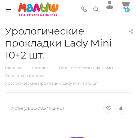
0
Урологические
прокладки Lady Mini
10+2 шт.
—
—
—
Главная
Каталог
Детские товары для мамы
—
Средства гигиены
Урологические прокладки Lady Mini 10+2 шт.
Артикул:
SE-095-MI12-RU1