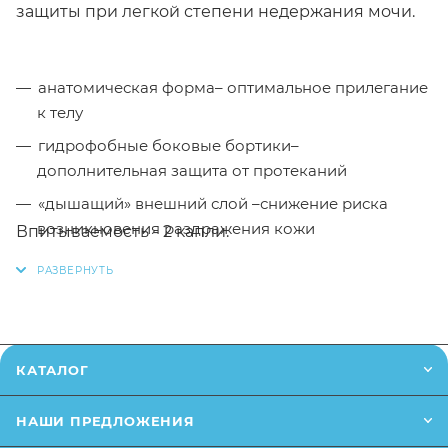
защиты при легкой степени недержания мочи.
анатомическая форма– оптимальное прилегание
к телу
гидрофобные боковые бортики–
дополнительная защита от протеканий
«дышащий» внешний слой –снижение риска
возникновения раздражения кожи
Впитываемость - 2 капли.
распределяющий слой EDS –быстрая и
равномерная впитываемость
впитывающий слой с антибактериальным
суперабсорбентом– высокая впитываемость и
нейтрализация неприятного запаха
КАТАЛОГ
широкая клеевая полоса –легкое и надежное
НАШИ ПРЕДЛОЖЕНИЯ
крепление к белью