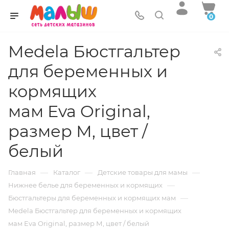
0
Medela Бюстгальтер
для беременных и
кормящих
мам Eva Original,
размер М, цвет /
белый
—
—
—
Главная
Каталог
Детские товары для мамы
—
Нижнее белье для беременных и кормящих
—
Бюстгальтеры для беременных и кормящих мам
Medela Бюстгальтер для беременных и кормящих
мам Eva Original, размер М, цвет / белый