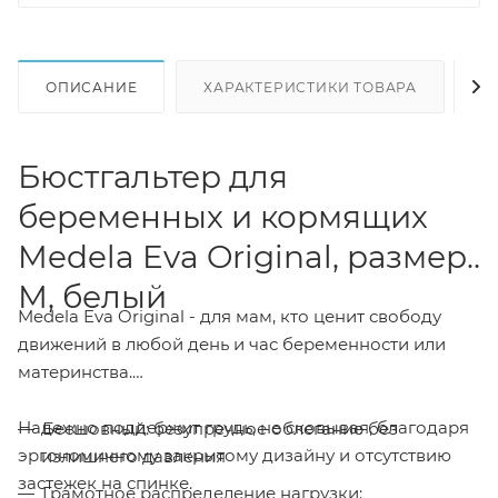
ОПИСАНИЕ
ХАРАКТЕРИСТИКИ ТОВАРА
Н
Бюстгальтер для
беременных и кормящих
Medela Eva Original, размер
М, белый
Medela Eva Original - для мам, кто ценит свободу
движений в любой день и час беременности или
материнства.
Надежно поддержит грудь, не сковывая, благодаря
Бесшовный: безупречное облегание без
эргономичному закрытому дизайну и отсутствию
излишнего давления
застежек на спинке.
Грамотное распределение нагрузки: