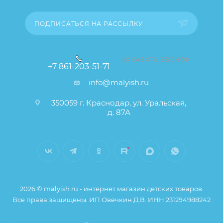
Заказанный товар может незначительно отличаться
ПОДПИСАТЬСЯ НА РАССЫЛКУ
от описания и изображения, размещенного на
сайте (например, оттенки цветов, незначительные
изменения в дизайне или упаковке и т.д., не
ЗАКАЗАТЬ ЗВОНОК
влияющие на основные потребительские свойства
+7 861-203-51-71
товара), при этом основные потребительские
info@malyish.ru
свойства и иные существенные элементы товара и
350059 г. Краснодар, ул. Уральская,
заказа остаются без изменений.
д. 87А
2026 © malyish.ru - интернет магазин детских товаров.
Все права защищены. ИП Овечкин Д.В. ИНН 231294988242