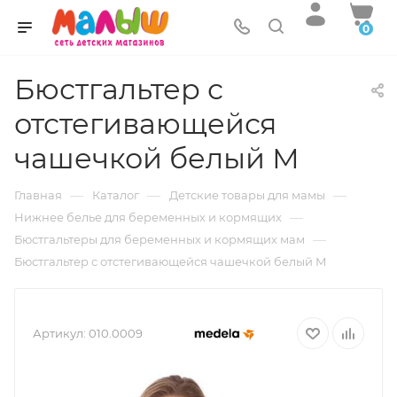
0
Бюстгальтер с
отстегивающейся
чашечкой белый М
—
—
—
Главная
Каталог
Детские товары для мамы
—
Нижнее белье для беременных и кормящих
—
Бюстгальтеры для беременных и кормящих мам
Бюстгальтер с отстегивающейся чашечкой белый М
Артикул:
010.0009