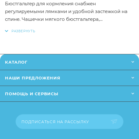
Бюстгальтер для кормления снабжен
регулируемыми лямками и удобной застежкой на
спине. Чашечки мягкого бюстгальтера,
выполненного без единого шва, отстегиваются
одной рукой, что значительно облегчает кормление.
Как и в любом нашем белье для беременных и
кормящих мам, шелковистый эластичный материал
этого бюстгальтера мягко облегает и поддерживает
КАТАЛОГ
Вашу грудь.
НАШИ ПРЕДЛОЖЕНИЯ
ПОМОЩЬ И СЕРВИСЫ
ПОДПИСАТЬСЯ НА РАССЫЛКУ