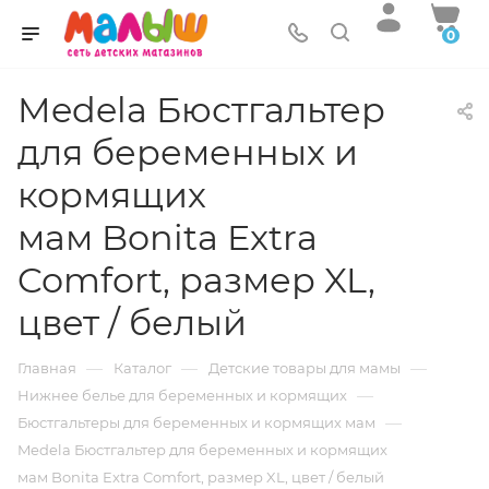
0
Medela Бюстгальтер
для беременных и
кормящих
мам Bonita Extra
Comfort, размер XL,
цвет / белый
—
—
—
Главная
Каталог
Детские товары для мамы
—
Нижнее белье для беременных и кормящих
—
Бюстгальтеры для беременных и кормящих мам
Medela Бюстгальтер для беременных и кормящих
мам Bonita Extra Comfort, размер XL, цвет / белый