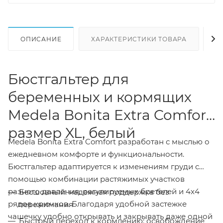
ОПИСАНИЕ
ХАРАКТЕРИСТИКИ ТОВАРА
Н
Бюстгальтер для
беременных и кормящих
Medela Bonita Extra Comfort,
размер XL, белый
Medela Bonita Extra Comfort разработан с мыслью о
ежедневном комфорте и функциональности.
Бюстгальтер адаптируется к изменениям груди с
помощью комбинации растяжимых участков
разного давления, регулируемых бретелей и 4х4
Бесшовный: надежная поддержка без
рядов крючков. Благодаря удобной застежке
пережимания
чашечку удобно открывать и закрывать даже одной
Быстрый переход к кормлению: освобождение