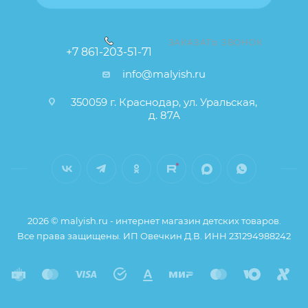
телефону или написав в онлайн чат на сайте.
Заказанный товар может незначительно отличаться
ЗАКАЗАТЬ ЗВОНОК
+7 861-203-51-71
от описания и изображения, размещенного на
info@malyish.ru
сайте (например, оттенки цветов, незначительные
изменения в дизайне или упаковке и т.д., не
350059 г. Краснодар, ул. Уральская,
влияющие на основные потребительские свойства
д. 87А
товара), при этом основные потребительские
свойства и иные существенные элементы товара и
заказа остаются без изменений.
2026 © malyish.ru - интернет магазин детских товаров.
Все права защищены. ИП Овечкин Д.В. ИНН 231294988242