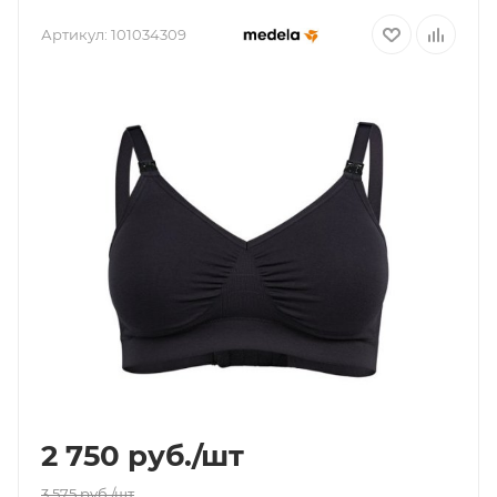
Артикул:
101034309
2 750
руб.
/шт
3 575
руб.
/шт