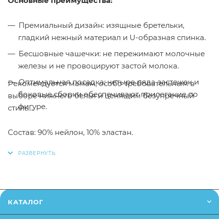
Основные преимущества:
Премиальный дизайн: изящные бретельки,
гладкий нежный материал и U-образная спинка.
Бесшовные чашечки: не пережимают молочные
железы и не провоцируют застой молока.
Оптимальная посадка: четыре ряда застежек и
Рекомендуется мамам, особо требовательным в
боковые сборки обеспечивают прилегание по
выборе нижнего белья и ценящим безупречный
фигуре.
стиль.
Состав: 90% нейлон, 10% эластан.
Инструкции по уходу:
стирать только с вещами
того же цвета. Машинная стирка при t не выше 30 0
С. Не отбеливать. Сушка в стиральной машине
только при самой низкой температуре. Не гладить
КАТАЛОГ
утюгом.