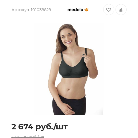
Артикул:
101038829
2 674
руб.
/шт
3 476.20
руб.
/шт